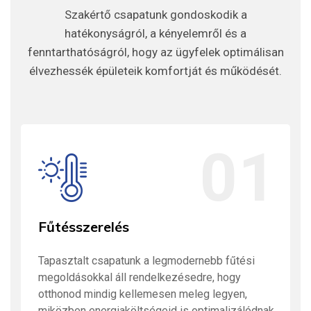
Szakértő csapatunk gondoskodik a
Típusai:
hatékonyságról, a kényelemről és a
Elektromos, gázos, geotermikus
fenntarthatóságról, hogy az ügyfelek optimálisan
élvezhessék épületeik komfortját és működését.
01
Fűtésszerelés
Tapasztalt csapatunk a legmodernebb fűtési
megoldásokkal áll rendelkezésedre, hogy
otthonod mindig kellemesen meleg legyen,
miközben energiaköltségeid is optimalizálódnak.