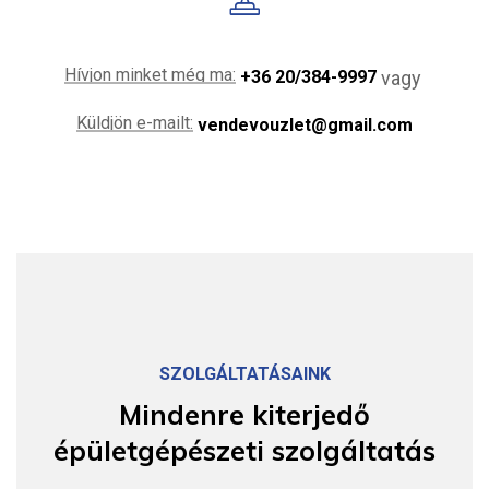
Hívjon minket még ma:
vagy
+36 20/384-9997
Küldjön e-mailt:
vendevouzlet@gmail.com
SZOLGÁLTATÁSAINK
Fűtésszerelés
Mindenre
kiterjedő
épületgépészeti
szolgáltatás
Fűtésrendszer beszerelés
Fűtésrendszer javítás